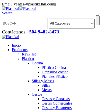
Email. ventas@plastikalhn.com
|
|
Search
Contáctenos
+504 9482-8473
Inicio
Productos
ReyPlast
Plástico
Cocina
Plástico Cocina
Utensilios cocina
Picheles Plástico
Sillas y Mesas
Sillas
Mesas
Cestos
Cestas y Canastas
Cestas Comerciales
Cestos y Basureros