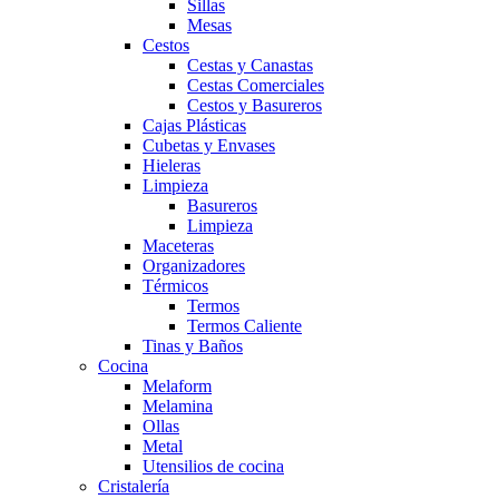
Sillas
Mesas
Cestos
Cestas y Canastas
Cestas Comerciales
Cestos y Basureros
Cajas Plásticas
Cubetas y Envases
Hieleras
Limpieza
Basureros
Limpieza
Maceteras
Organizadores
Térmicos
Termos
Termos Caliente
Tinas y Baños
Cocina
Melaform
Melamina
Ollas
Metal
Utensilios de cocina
Cristalería