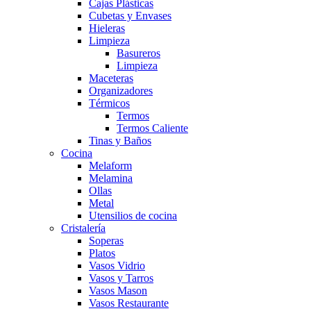
Cajas Plásticas
Cubetas y Envases
Hieleras
Limpieza
Basureros
Limpieza
Maceteras
Organizadores
Térmicos
Termos
Termos Caliente
Tinas y Baños
Cocina
Melaform
Melamina
Ollas
Metal
Utensilios de cocina
Cristalería
Soperas
Platos
Vasos Vidrio
Vasos y Tarros
Vasos Mason
Vasos Restaurante