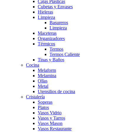
Cajas Plásticas
Cubetas y Envases
Hieleras
Limpieza
Basureros
Limpieza
Maceteras
Organizadores
Térmicos
Termos
Termos Caliente
Tinas y Baños
Cocina
Melaform
Melamina
Ollas
Metal
Utensilios de cocina
Cristalería
Soperas
Platos
Vasos Vidrio
Vasos y Tarros
Vasos Mason
Vasos Restaurante