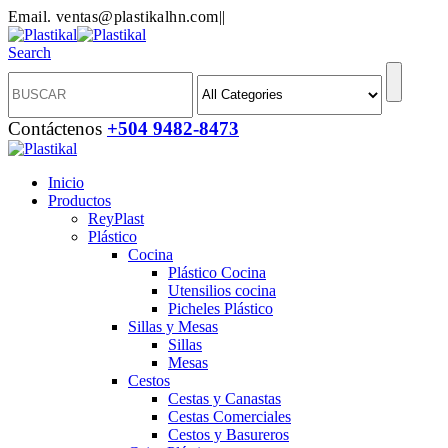
Email. ventas@plastikalhn.com
|
|
Search
Contáctenos
+504 9482-8473
Inicio
Productos
ReyPlast
Plástico
Cocina
Plástico Cocina
Utensilios cocina
Picheles Plástico
Sillas y Mesas
Sillas
Mesas
Cestos
Cestas y Canastas
Cestas Comerciales
Cestos y Basureros