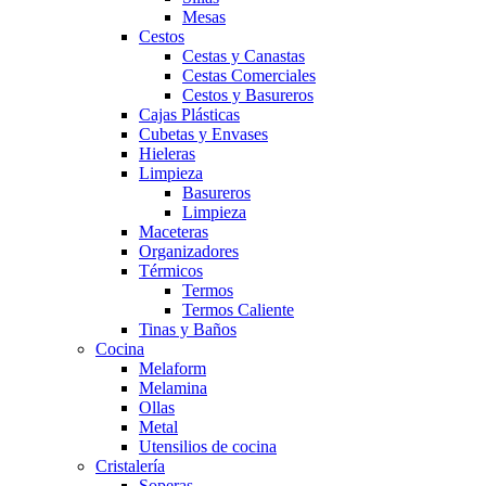
Mesas
Cestos
Cestas y Canastas
Cestas Comerciales
Cestos y Basureros
Cajas Plásticas
Cubetas y Envases
Hieleras
Limpieza
Basureros
Limpieza
Maceteras
Organizadores
Térmicos
Termos
Termos Caliente
Tinas y Baños
Cocina
Melaform
Melamina
Ollas
Metal
Utensilios de cocina
Cristalería
Soperas