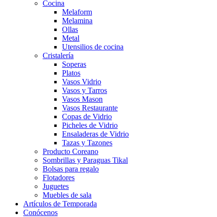
Cocina
Melaform
Melamina
Ollas
Metal
Utensilios de cocina
Cristalería
Soperas
Platos
Vasos Vidrio
Vasos y Tarros
Vasos Mason
Vasos Restaurante
Copas de Vidrio
Picheles de Vidrio
Ensaladeras de Vidrio
Tazas y Tazones
Producto Coreano
Sombrillas y Paraguas Tikal
Bolsas para regalo
Flotadores
Juguetes
Muebles de sala
Artículos de Temporada
Conócenos