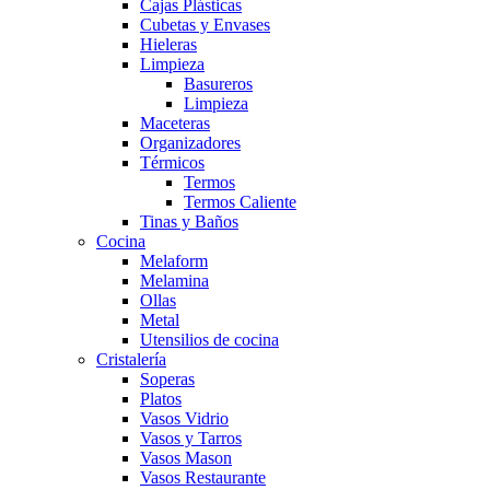
Cajas Plásticas
Cubetas y Envases
Hieleras
Limpieza
Basureros
Limpieza
Maceteras
Organizadores
Térmicos
Termos
Termos Caliente
Tinas y Baños
Cocina
Melaform
Melamina
Ollas
Metal
Utensilios de cocina
Cristalería
Soperas
Platos
Vasos Vidrio
Vasos y Tarros
Vasos Mason
Vasos Restaurante