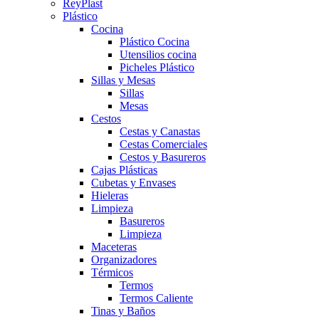
ReyPlast
Plástico
Cocina
Plástico Cocina
Utensilios cocina
Picheles Plástico
Sillas y Mesas
Sillas
Mesas
Cestos
Cestas y Canastas
Cestas Comerciales
Cestos y Basureros
Cajas Plásticas
Cubetas y Envases
Hieleras
Limpieza
Basureros
Limpieza
Maceteras
Organizadores
Térmicos
Termos
Termos Caliente
Tinas y Baños