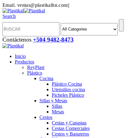
Email. ventas@plastikalhn.com
|
|
Search
Contáctenos
+504 9482-8473
Inicio
Productos
ReyPlast
Plástico
Cocina
Plástico Cocina
Utensilios cocina
Picheles Plástico
Sillas y Mesas
Sillas
Mesas
Cestos
Cestas y Canastas
Cestas Comerciales
Cestos y Basureros