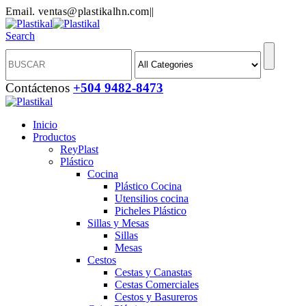
Email. ventas@plastikalhn.com
|
|
Search
Contáctenos
+504 9482-8473
Inicio
Productos
ReyPlast
Plástico
Cocina
Plástico Cocina
Utensilios cocina
Picheles Plástico
Sillas y Mesas
Sillas
Mesas
Cestos
Cestas y Canastas
Cestas Comerciales
Cestos y Basureros