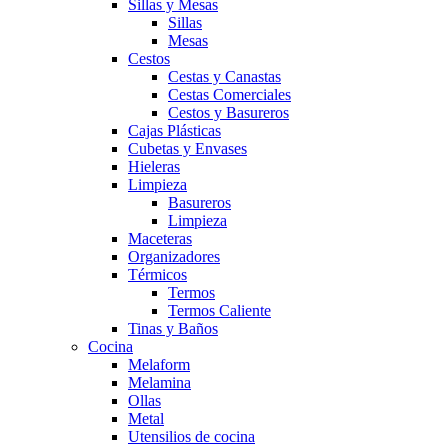
Sillas y Mesas
Sillas
Mesas
Cestos
Cestas y Canastas
Cestas Comerciales
Cestos y Basureros
Cajas Plásticas
Cubetas y Envases
Hieleras
Limpieza
Basureros
Limpieza
Maceteras
Organizadores
Térmicos
Termos
Termos Caliente
Tinas y Baños
Cocina
Melaform
Melamina
Ollas
Metal
Utensilios de cocina