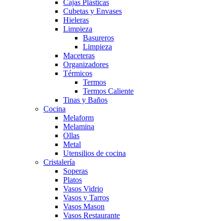
Cajas Plásticas
Cubetas y Envases
Hieleras
Limpieza
Basureros
Limpieza
Maceteras
Organizadores
Térmicos
Termos
Termos Caliente
Tinas y Baños
Cocina
Melaform
Melamina
Ollas
Metal
Utensilios de cocina
Cristalería
Soperas
Platos
Vasos Vidrio
Vasos y Tarros
Vasos Mason
Vasos Restaurante