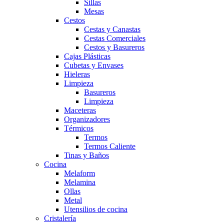
Sillas
Mesas
Cestos
Cestas y Canastas
Cestas Comerciales
Cestos y Basureros
Cajas Plásticas
Cubetas y Envases
Hieleras
Limpieza
Basureros
Limpieza
Maceteras
Organizadores
Térmicos
Termos
Termos Caliente
Tinas y Baños
Cocina
Melaform
Melamina
Ollas
Metal
Utensilios de cocina
Cristalería