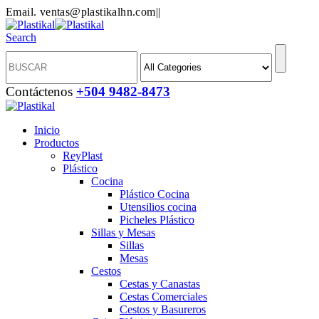
Email. ventas@plastikalhn.com
|
|
Search
Contáctenos
+504 9482-8473
Inicio
Productos
ReyPlast
Plástico
Cocina
Plástico Cocina
Utensilios cocina
Picheles Plástico
Sillas y Mesas
Sillas
Mesas
Cestos
Cestas y Canastas
Cestas Comerciales
Cestos y Basureros