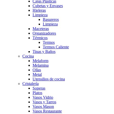
Cajas Plásticas
Cubetas y Envases
Hieleras
Limpieza
Basureros
Limpieza
Maceteras
Organizadores
Térmicos
Termos
Termos Caliente
Tinas y Baños
Cocina
Melaform
Melamina
Ollas
Metal
Utensilios de cocina
Cristalería
Soperas
Platos
Vasos Vidrio
Vasos y Tarros
Vasos Mason
Vasos Restaurante