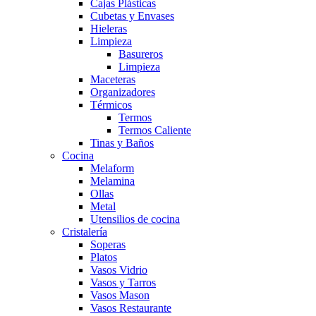
Cajas Plásticas
Cubetas y Envases
Hieleras
Limpieza
Basureros
Limpieza
Maceteras
Organizadores
Térmicos
Termos
Termos Caliente
Tinas y Baños
Cocina
Melaform
Melamina
Ollas
Metal
Utensilios de cocina
Cristalería
Soperas
Platos
Vasos Vidrio
Vasos y Tarros
Vasos Mason
Vasos Restaurante