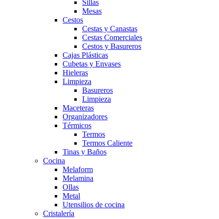
Sillas
Mesas
Cestos
Cestas y Canastas
Cestas Comerciales
Cestos y Basureros
Cajas Plásticas
Cubetas y Envases
Hieleras
Limpieza
Basureros
Limpieza
Maceteras
Organizadores
Térmicos
Termos
Termos Caliente
Tinas y Baños
Cocina
Melaform
Melamina
Ollas
Metal
Utensilios de cocina
Cristalería