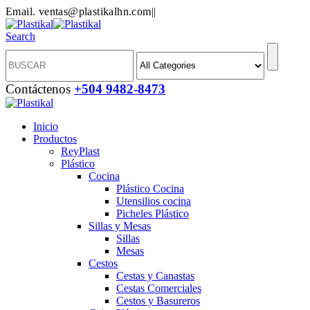
Email. ventas@plastikalhn.com
|
|
Search
Contáctenos
+504 9482-8473
Inicio
Productos
ReyPlast
Plástico
Cocina
Plástico Cocina
Utensilios cocina
Picheles Plástico
Sillas y Mesas
Sillas
Mesas
Cestos
Cestas y Canastas
Cestas Comerciales
Cestos y Basureros