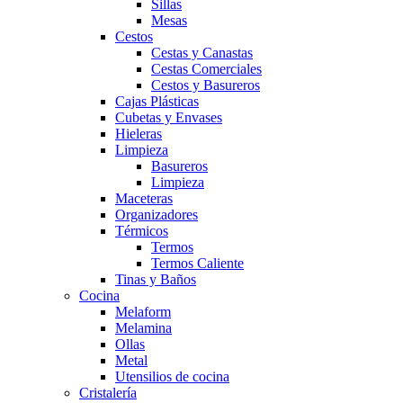
Sillas
Mesas
Cestos
Cestas y Canastas
Cestas Comerciales
Cestos y Basureros
Cajas Plásticas
Cubetas y Envases
Hieleras
Limpieza
Basureros
Limpieza
Maceteras
Organizadores
Térmicos
Termos
Termos Caliente
Tinas y Baños
Cocina
Melaform
Melamina
Ollas
Metal
Utensilios de cocina
Cristalería