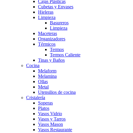
Cajas Plásticas
Cubetas y Envases
Hieleras
Limpieza
Basureros
Limpieza
Maceteras
Organizadores
Térmicos
Termos
Termos Caliente
Tinas y Baños
Cocina
Melaform
Melamina
Ollas
Metal
Utensilios de cocina
Cristalería
Soperas
Platos
Vasos Vidrio
Vasos y Tarros
Vasos Mason
Vasos Restaurante