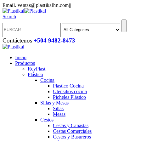
Email. ventas@plastikalhn.com
|
|
Search
Contáctenos
+504 9482-8473
Inicio
Productos
ReyPlast
Plástico
Cocina
Plástico Cocina
Utensilios cocina
Picheles Plástico
Sillas y Mesas
Sillas
Mesas
Cestos
Cestas y Canastas
Cestas Comerciales
Cestos y Basureros