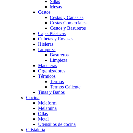
Sillas
Mesas
Cestos
Cestas y Canastas
Cestas Comerciales
Cestos y Basureros
Cajas Plásticas
Cubetas y Envases
Hieleras
Limpieza
Basureros
Limpieza
Maceteras
Organizadores
Térmicos
Termos
Termos Caliente
Tinas y Baños
Cocina
Melaform
Melamina
Ollas
Metal
Utensilios de cocina
Cristalería