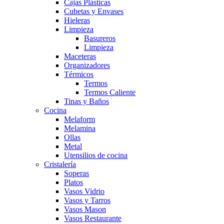
Cajas Plásticas
Cubetas y Envases
Hieleras
Limpieza
Basureros
Limpieza
Maceteras
Organizadores
Térmicos
Termos
Termos Caliente
Tinas y Baños
Cocina
Melaform
Melamina
Ollas
Metal
Utensilios de cocina
Cristalería
Soperas
Platos
Vasos Vidrio
Vasos y Tarros
Vasos Mason
Vasos Restaurante