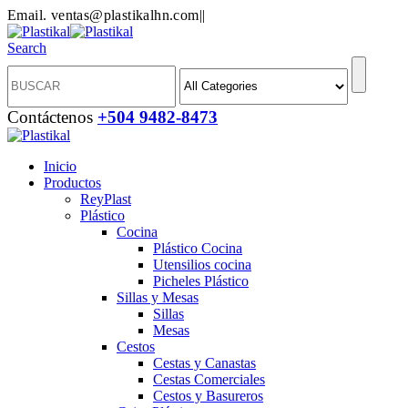
Email. ventas@plastikalhn.com
|
|
Search
Contáctenos
+504 9482-8473
Inicio
Productos
ReyPlast
Plástico
Cocina
Plástico Cocina
Utensilios cocina
Picheles Plástico
Sillas y Mesas
Sillas
Mesas
Cestos
Cestas y Canastas
Cestas Comerciales
Cestos y Basureros