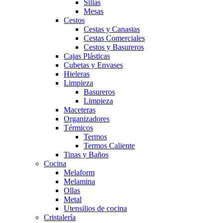
Sillas
Mesas
Cestos
Cestas y Canastas
Cestas Comerciales
Cestos y Basureros
Cajas Plásticas
Cubetas y Envases
Hieleras
Limpieza
Basureros
Limpieza
Maceteras
Organizadores
Térmicos
Termos
Termos Caliente
Tinas y Baños
Cocina
Melaform
Melamina
Ollas
Metal
Utensilios de cocina
Cristalería