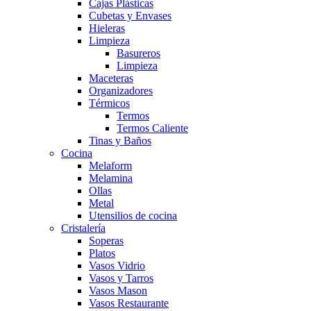
Cajas Plásticas
Cubetas y Envases
Hieleras
Limpieza
Basureros
Limpieza
Maceteras
Organizadores
Térmicos
Termos
Termos Caliente
Tinas y Baños
Cocina
Melaform
Melamina
Ollas
Metal
Utensilios de cocina
Cristalería
Soperas
Platos
Vasos Vidrio
Vasos y Tarros
Vasos Mason
Vasos Restaurante