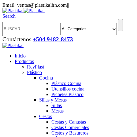
Email. ventas@plastikalhn.com
|
|
Search
Contáctenos
+504 9482-8473
Inicio
Productos
ReyPlast
Plástico
Cocina
Plástico Cocina
Utensilios cocina
Picheles Plástico
Sillas y Mesas
Sillas
Mesas
Cestos
Cestas y Canastas
Cestas Comerciales
Cestos y Basureros