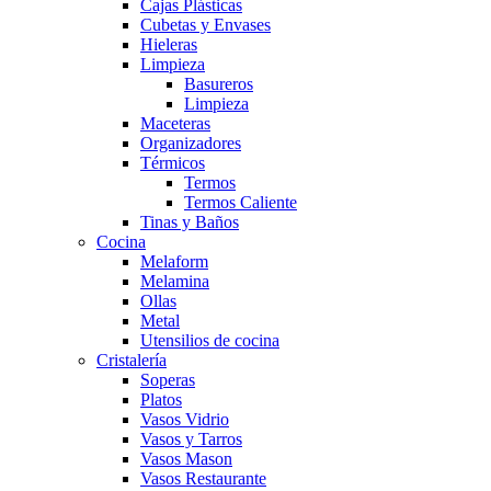
Cajas Plásticas
Cubetas y Envases
Hieleras
Limpieza
Basureros
Limpieza
Maceteras
Organizadores
Térmicos
Termos
Termos Caliente
Tinas y Baños
Cocina
Melaform
Melamina
Ollas
Metal
Utensilios de cocina
Cristalería
Soperas
Platos
Vasos Vidrio
Vasos y Tarros
Vasos Mason
Vasos Restaurante