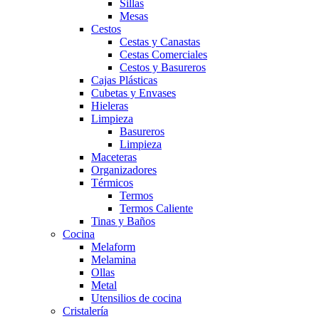
Sillas
Mesas
Cestos
Cestas y Canastas
Cestas Comerciales
Cestos y Basureros
Cajas Plásticas
Cubetas y Envases
Hieleras
Limpieza
Basureros
Limpieza
Maceteras
Organizadores
Térmicos
Termos
Termos Caliente
Tinas y Baños
Cocina
Melaform
Melamina
Ollas
Metal
Utensilios de cocina
Cristalería