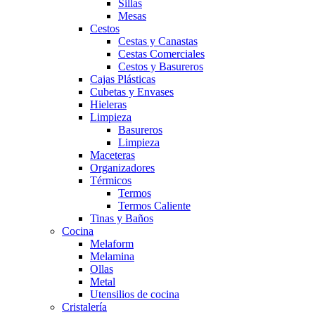
Sillas
Mesas
Cestos
Cestas y Canastas
Cestas Comerciales
Cestos y Basureros
Cajas Plásticas
Cubetas y Envases
Hieleras
Limpieza
Basureros
Limpieza
Maceteras
Organizadores
Térmicos
Termos
Termos Caliente
Tinas y Baños
Cocina
Melaform
Melamina
Ollas
Metal
Utensilios de cocina
Cristalería