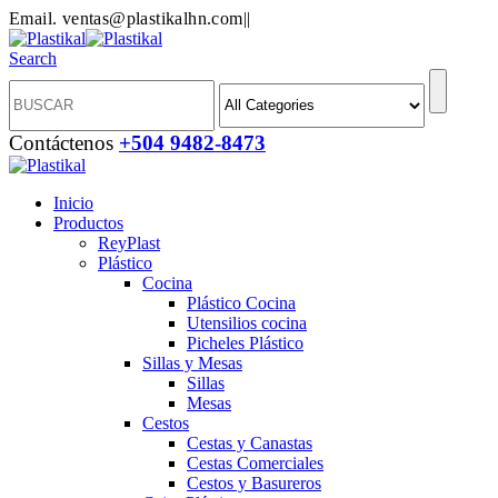
Email. ventas@plastikalhn.com
|
|
Search
Contáctenos
+504 9482-8473
Inicio
Productos
ReyPlast
Plástico
Cocina
Plástico Cocina
Utensilios cocina
Picheles Plástico
Sillas y Mesas
Sillas
Mesas
Cestos
Cestas y Canastas
Cestas Comerciales
Cestos y Basureros