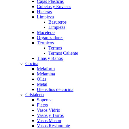
Cajas Plásticas
Cubetas y Envases
Hieleras
Limpieza
Basureros
Limpieza
Maceteras
Organizadores
Térmicos
Termos
Termos Caliente
Tinas y Baños
Cocina
Melaform
Melamina
Ollas
Metal
Utensilios de cocina
Cristalería
Soperas
Platos
Vasos Vidrio
Vasos y Tarros
Vasos Mason
Vasos Restaurante