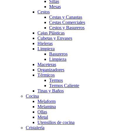
Sillas
Mesas
Cestos
Cestas y Canastas
Cestas Comerciales
Cestos y Basureros
Cajas Plásticas
Cubetas y Envases
Hieleras
Limpieza
Basureros
Limpieza
Maceteras
Organizadores
Térmicos
Termos
Termos Caliente
Tinas y Baños
Cocina
Melaform
Melamina
Ollas
Metal
Utensilios de cocina
Cristalería