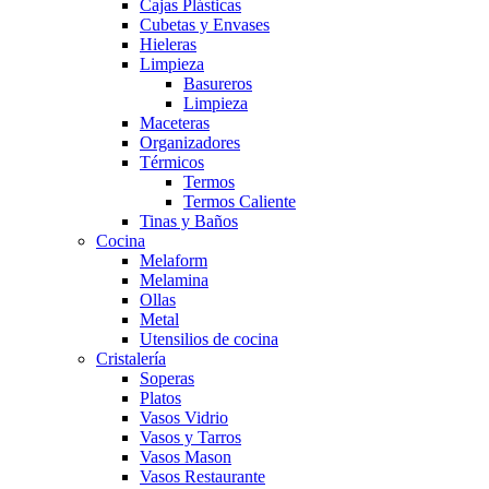
Cajas Plásticas
Cubetas y Envases
Hieleras
Limpieza
Basureros
Limpieza
Maceteras
Organizadores
Térmicos
Termos
Termos Caliente
Tinas y Baños
Cocina
Melaform
Melamina
Ollas
Metal
Utensilios de cocina
Cristalería
Soperas
Platos
Vasos Vidrio
Vasos y Tarros
Vasos Mason
Vasos Restaurante