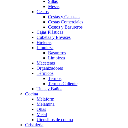
Sillas
Mesas
Cestos
Cestas y Canastas
Cestas Comerciales
Cestos y Basureros
Cajas Plásticas
Cubetas y Envases
Hieleras
Limpieza
Basureros
Limpieza
Maceteras
Organizadores
Térmicos
Termos
Termos Caliente
Tinas y Baños
Cocina
Melaform
Melamina
Ollas
Metal
Utensilios de cocina
Cristalería