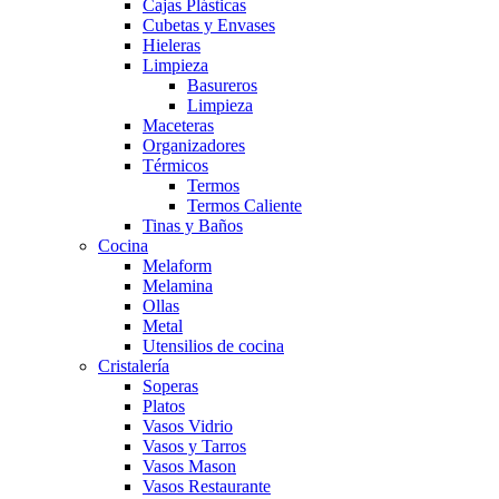
Cajas Plásticas
Cubetas y Envases
Hieleras
Limpieza
Basureros
Limpieza
Maceteras
Organizadores
Térmicos
Termos
Termos Caliente
Tinas y Baños
Cocina
Melaform
Melamina
Ollas
Metal
Utensilios de cocina
Cristalería
Soperas
Platos
Vasos Vidrio
Vasos y Tarros
Vasos Mason
Vasos Restaurante