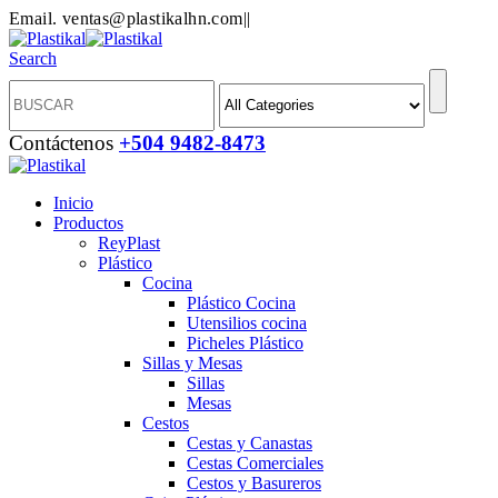
Email. ventas@plastikalhn.com
|
|
Search
Contáctenos
+504 9482-8473
Inicio
Productos
ReyPlast
Plástico
Cocina
Plástico Cocina
Utensilios cocina
Picheles Plástico
Sillas y Mesas
Sillas
Mesas
Cestos
Cestas y Canastas
Cestas Comerciales
Cestos y Basureros