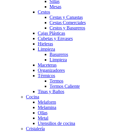
Sillas
Mesas
Cestos
Cestas y Canastas
Cestas Comerciales
Cestos y Basureros
Cajas Plásticas
Cubetas y Envases
Hieleras
Limpieza
Basureros
Limpieza
Maceteras
Organizadores
Térmicos
Termos
Termos Caliente
Tinas y Baños
Cocina
Melaform
Melamina
Ollas
Metal
Utensilios de cocina
Cristalería