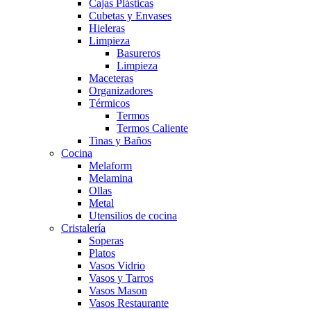
Cajas Plásticas
Cubetas y Envases
Hieleras
Limpieza
Basureros
Limpieza
Maceteras
Organizadores
Térmicos
Termos
Termos Caliente
Tinas y Baños
Cocina
Melaform
Melamina
Ollas
Metal
Utensilios de cocina
Cristalería
Soperas
Platos
Vasos Vidrio
Vasos y Tarros
Vasos Mason
Vasos Restaurante