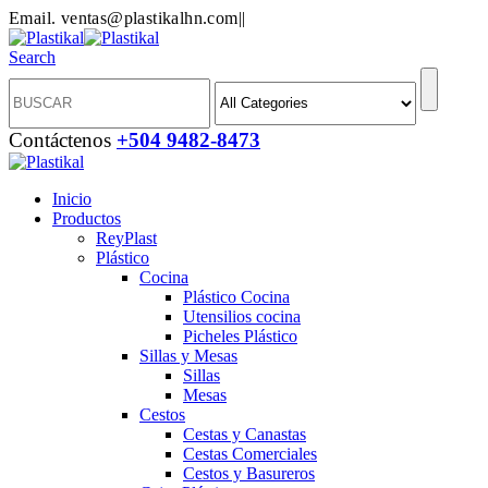
Email. ventas@plastikalhn.com
|
|
Search
Contáctenos
+504 9482-8473
Inicio
Productos
ReyPlast
Plástico
Cocina
Plástico Cocina
Utensilios cocina
Picheles Plástico
Sillas y Mesas
Sillas
Mesas
Cestos
Cestas y Canastas
Cestas Comerciales
Cestos y Basureros