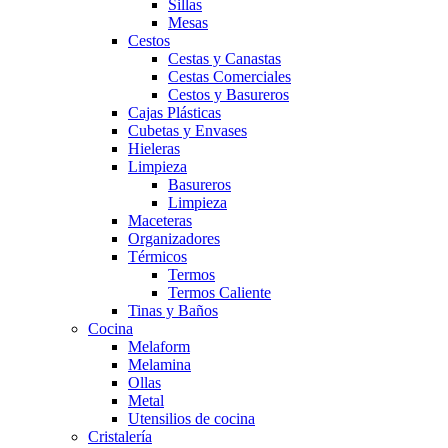
Sillas
Mesas
Cestos
Cestas y Canastas
Cestas Comerciales
Cestos y Basureros
Cajas Plásticas
Cubetas y Envases
Hieleras
Limpieza
Basureros
Limpieza
Maceteras
Organizadores
Térmicos
Termos
Termos Caliente
Tinas y Baños
Cocina
Melaform
Melamina
Ollas
Metal
Utensilios de cocina
Cristalería