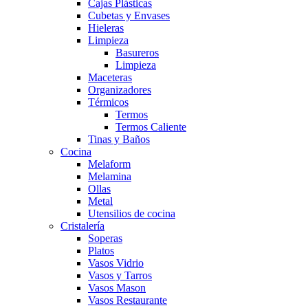
Cajas Plásticas
Cubetas y Envases
Hieleras
Limpieza
Basureros
Limpieza
Maceteras
Organizadores
Térmicos
Termos
Termos Caliente
Tinas y Baños
Cocina
Melaform
Melamina
Ollas
Metal
Utensilios de cocina
Cristalería
Soperas
Platos
Vasos Vidrio
Vasos y Tarros
Vasos Mason
Vasos Restaurante