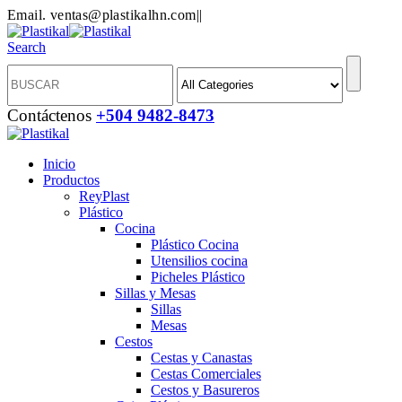
Email. ventas@plastikalhn.com
|
|
Search
Contáctenos
+504 9482-8473
Inicio
Productos
ReyPlast
Plástico
Cocina
Plástico Cocina
Utensilios cocina
Picheles Plástico
Sillas y Mesas
Sillas
Mesas
Cestos
Cestas y Canastas
Cestas Comerciales
Cestos y Basureros