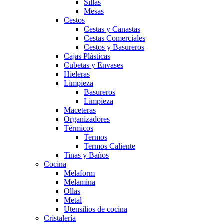
Sillas
Mesas
Cestos
Cestas y Canastas
Cestas Comerciales
Cestos y Basureros
Cajas Plásticas
Cubetas y Envases
Hieleras
Limpieza
Basureros
Limpieza
Maceteras
Organizadores
Térmicos
Termos
Termos Caliente
Tinas y Baños
Cocina
Melaform
Melamina
Ollas
Metal
Utensilios de cocina
Cristalería