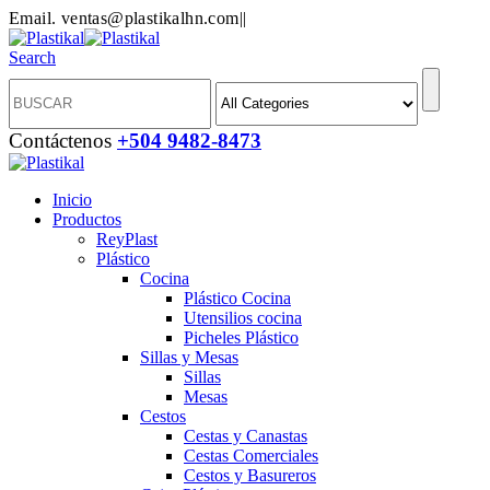
Email. ventas@plastikalhn.com
|
|
Search
Contáctenos
+504 9482-8473
Inicio
Productos
ReyPlast
Plástico
Cocina
Plástico Cocina
Utensilios cocina
Picheles Plástico
Sillas y Mesas
Sillas
Mesas
Cestos
Cestas y Canastas
Cestas Comerciales
Cestos y Basureros