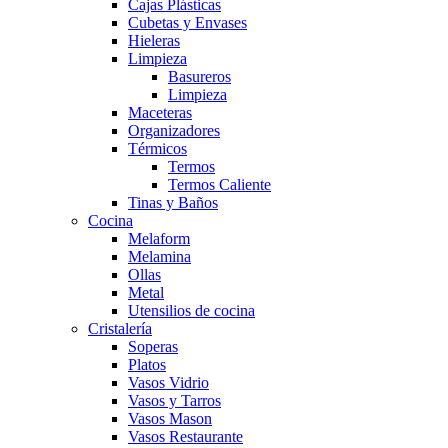
Cajas Plásticas
Cubetas y Envases
Hieleras
Limpieza
Basureros
Limpieza
Maceteras
Organizadores
Térmicos
Termos
Termos Caliente
Tinas y Baños
Cocina
Melaform
Melamina
Ollas
Metal
Utensilios de cocina
Cristalería
Soperas
Platos
Vasos Vidrio
Vasos y Tarros
Vasos Mason
Vasos Restaurante