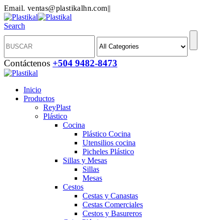
Email. ventas@plastikalhn.com
|
|
Search
Contáctenos
+504 9482-8473
Inicio
Productos
ReyPlast
Plástico
Cocina
Plástico Cocina
Utensilios cocina
Picheles Plástico
Sillas y Mesas
Sillas
Mesas
Cestos
Cestas y Canastas
Cestas Comerciales
Cestos y Basureros