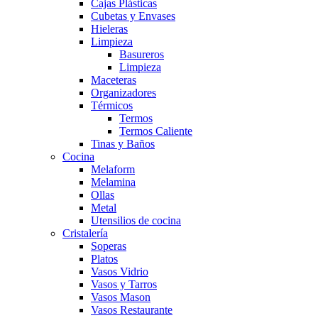
Cajas Plásticas
Cubetas y Envases
Hieleras
Limpieza
Basureros
Limpieza
Maceteras
Organizadores
Térmicos
Termos
Termos Caliente
Tinas y Baños
Cocina
Melaform
Melamina
Ollas
Metal
Utensilios de cocina
Cristalería
Soperas
Platos
Vasos Vidrio
Vasos y Tarros
Vasos Mason
Vasos Restaurante