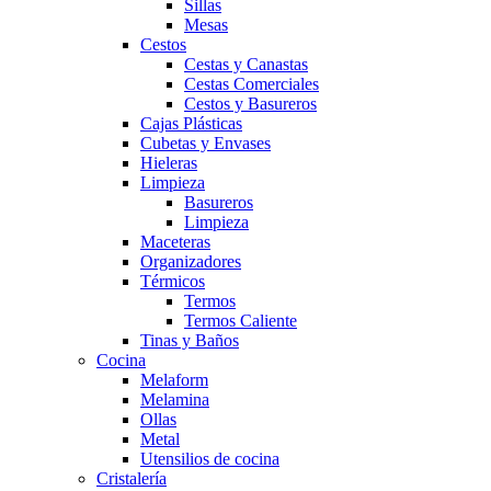
Sillas
Mesas
Cestos
Cestas y Canastas
Cestas Comerciales
Cestos y Basureros
Cajas Plásticas
Cubetas y Envases
Hieleras
Limpieza
Basureros
Limpieza
Maceteras
Organizadores
Térmicos
Termos
Termos Caliente
Tinas y Baños
Cocina
Melaform
Melamina
Ollas
Metal
Utensilios de cocina
Cristalería