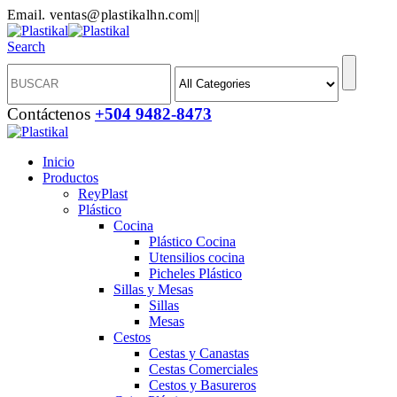
Email. ventas@plastikalhn.com
|
|
Search
Contáctenos
+504 9482-8473
Inicio
Productos
ReyPlast
Plástico
Cocina
Plástico Cocina
Utensilios cocina
Picheles Plástico
Sillas y Mesas
Sillas
Mesas
Cestos
Cestas y Canastas
Cestas Comerciales
Cestos y Basureros