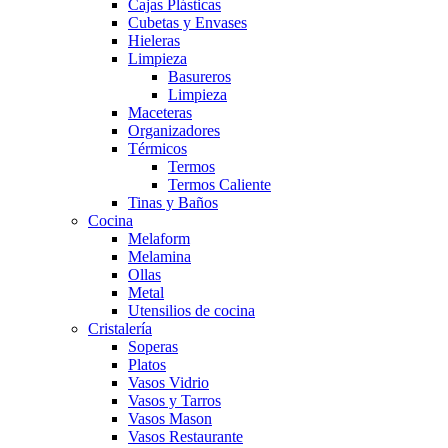
Cajas Plásticas
Cubetas y Envases
Hieleras
Limpieza
Basureros
Limpieza
Maceteras
Organizadores
Térmicos
Termos
Termos Caliente
Tinas y Baños
Cocina
Melaform
Melamina
Ollas
Metal
Utensilios de cocina
Cristalería
Soperas
Platos
Vasos Vidrio
Vasos y Tarros
Vasos Mason
Vasos Restaurante