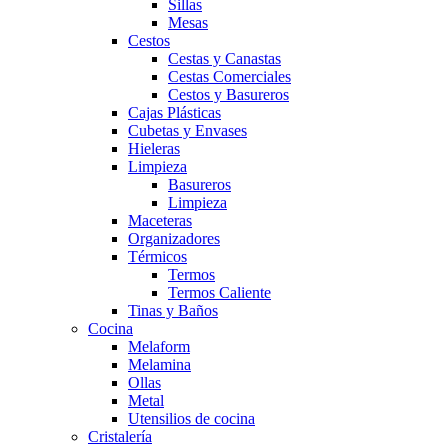
Sillas
Mesas
Cestos
Cestas y Canastas
Cestas Comerciales
Cestos y Basureros
Cajas Plásticas
Cubetas y Envases
Hieleras
Limpieza
Basureros
Limpieza
Maceteras
Organizadores
Térmicos
Termos
Termos Caliente
Tinas y Baños
Cocina
Melaform
Melamina
Ollas
Metal
Utensilios de cocina
Cristalería