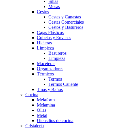
Sillas
Mesas
Cestos
Cestas y Canastas
Cestas Comerciales
Cestos y Basureros
Cajas Plásticas
Cubetas y Envases
Hieleras
Limpieza
Basureros
Limpieza
Maceteras
Organizadores
Térmicos
Termos
Termos Caliente
Tinas y Baños
Cocina
Melaform
Melamina
Ollas
Metal
Utensilios de cocina
Cristalería