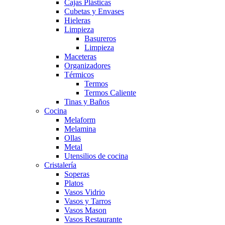
Cajas Plásticas
Cubetas y Envases
Hieleras
Limpieza
Basureros
Limpieza
Maceteras
Organizadores
Térmicos
Termos
Termos Caliente
Tinas y Baños
Cocina
Melaform
Melamina
Ollas
Metal
Utensilios de cocina
Cristalería
Soperas
Platos
Vasos Vidrio
Vasos y Tarros
Vasos Mason
Vasos Restaurante