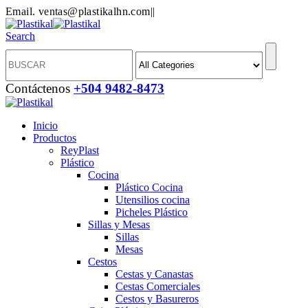
Email. ventas@plastikalhn.com
|
|
Search
Contáctenos
+504 9482-8473
Inicio
Productos
ReyPlast
Plástico
Cocina
Plástico Cocina
Utensilios cocina
Picheles Plástico
Sillas y Mesas
Sillas
Mesas
Cestos
Cestas y Canastas
Cestas Comerciales
Cestos y Basureros