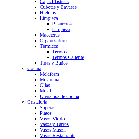
Cajas Plásticas
Cubetas y Envases
Hieleras
Limpieza
Basureros
Limpieza
Maceteras
Organizadores
Térmicos
Termos
Termos Caliente
Tinas y Baños
Cocina
Melaform
Melamina
Ollas
Metal
Utensilios de cocina
Cristalería
Soperas
Platos
Vasos Vidrio
Vasos y Tarros
Vasos Mason
Vasos Restaurante