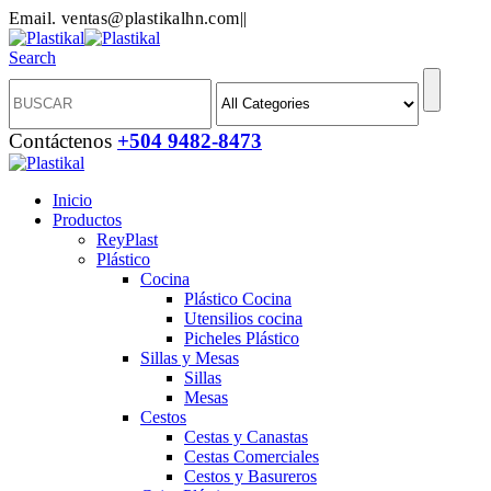
Email. ventas@plastikalhn.com
|
|
Search
Contáctenos
+504 9482-8473
Inicio
Productos
ReyPlast
Plástico
Cocina
Plástico Cocina
Utensilios cocina
Picheles Plástico
Sillas y Mesas
Sillas
Mesas
Cestos
Cestas y Canastas
Cestas Comerciales
Cestos y Basureros