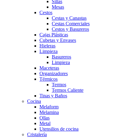
Sillas
Mesas
Cestos
Cestas y Canastas
Cestas Comerciales
Cestos y Basureros
Cajas Plásticas
Cubetas y Envases
Hieleras
Limpieza
Basureros
Limpieza
Maceteras
Organizadores
Térmicos
Termos
Termos Caliente
Tinas y Baños
Cocina
Melaform
Melamina
Ollas
Metal
Utensilios de cocina
Cristalería