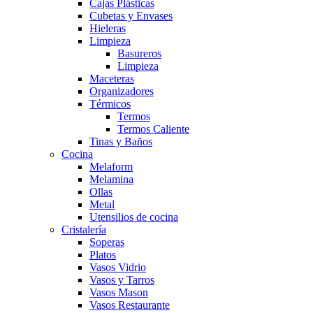
Cajas Plásticas
Cubetas y Envases
Hieleras
Limpieza
Basureros
Limpieza
Maceteras
Organizadores
Térmicos
Termos
Termos Caliente
Tinas y Baños
Cocina
Melaform
Melamina
Ollas
Metal
Utensilios de cocina
Cristalería
Soperas
Platos
Vasos Vidrio
Vasos y Tarros
Vasos Mason
Vasos Restaurante