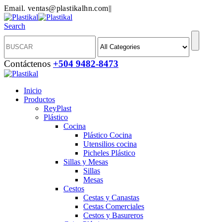
Email. ventas@plastikalhn.com
|
|
Search
Contáctenos
+504 9482-8473
Inicio
Productos
ReyPlast
Plástico
Cocina
Plástico Cocina
Utensilios cocina
Picheles Plástico
Sillas y Mesas
Sillas
Mesas
Cestos
Cestas y Canastas
Cestas Comerciales
Cestos y Basureros