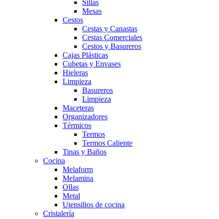
Sillas
Mesas
Cestos
Cestas y Canastas
Cestas Comerciales
Cestos y Basureros
Cajas Plásticas
Cubetas y Envases
Hieleras
Limpieza
Basureros
Limpieza
Maceteras
Organizadores
Térmicos
Termos
Termos Caliente
Tinas y Baños
Cocina
Melaform
Melamina
Ollas
Metal
Utensilios de cocina
Cristalería