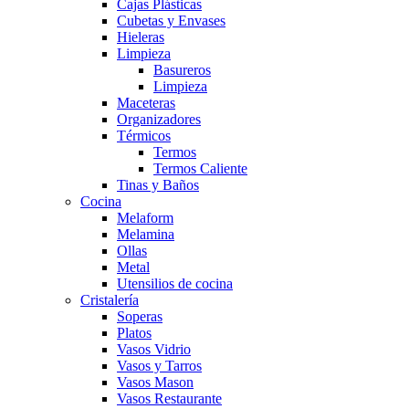
Cajas Plásticas
Cubetas y Envases
Hieleras
Limpieza
Basureros
Limpieza
Maceteras
Organizadores
Térmicos
Termos
Termos Caliente
Tinas y Baños
Cocina
Melaform
Melamina
Ollas
Metal
Utensilios de cocina
Cristalería
Soperas
Platos
Vasos Vidrio
Vasos y Tarros
Vasos Mason
Vasos Restaurante