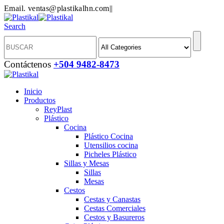
Email. ventas@plastikalhn.com
|
|
Search
Contáctenos
+504 9482-8473
Inicio
Productos
ReyPlast
Plástico
Cocina
Plástico Cocina
Utensilios cocina
Picheles Plástico
Sillas y Mesas
Sillas
Mesas
Cestos
Cestas y Canastas
Cestas Comerciales
Cestos y Basureros