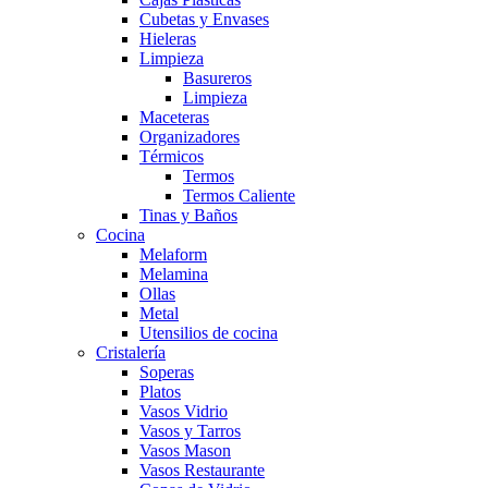
Cubetas y Envases
Hieleras
Limpieza
Basureros
Limpieza
Maceteras
Organizadores
Térmicos
Termos
Termos Caliente
Tinas y Baños
Cocina
Melaform
Melamina
Ollas
Metal
Utensilios de cocina
Cristalería
Soperas
Platos
Vasos Vidrio
Vasos y Tarros
Vasos Mason
Vasos Restaurante