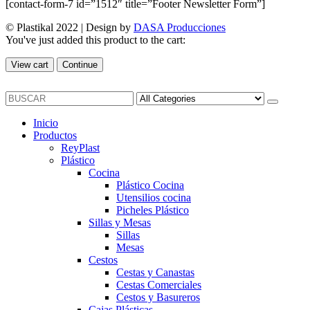
[contact-form-7 id=”1512″ title=”Footer Newsletter Form”]
© Plastikal 2022 | Design by
DASA Producciones
You've just added this product to the cart:
View cart
Continue
Inicio
Productos
ReyPlast
Plástico
Cocina
Plástico Cocina
Utensilios cocina
Picheles Plástico
Sillas y Mesas
Sillas
Mesas
Cestos
Cestas y Canastas
Cestas Comerciales
Cestos y Basureros
Cajas Plásticas