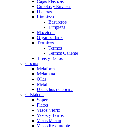
Cajas Plásticas
Cubetas y Envases
Hieleras
Limpieza
Basureros
Limpieza
Maceteras
Organizadores
Térmicos
Termos
Termos Caliente
Tinas y Baños
Cocina
Melaform
Melamina
Ollas
Metal
Utensilios de cocina
Cristalería
Soperas
Platos
Vasos Vidrio
Vasos y Tarros
Vasos Mason
Vasos Restaurante