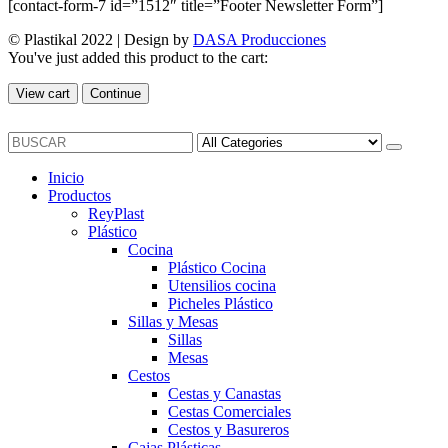
[contact-form-7 id=”1512″ title=”Footer Newsletter Form”]
© Plastikal 2022 | Design by
DASA Producciones
You've just added this product to the cart:
View cart
Continue
Inicio
Productos
ReyPlast
Plástico
Cocina
Plástico Cocina
Utensilios cocina
Picheles Plástico
Sillas y Mesas
Sillas
Mesas
Cestos
Cestas y Canastas
Cestas Comerciales
Cestos y Basureros
Cajas Plásticas