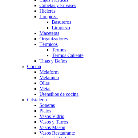
Cubetas y Envases
Hieleras
Limpieza
Basureros
Limpieza
Maceteras
Organizadores
Térmicos
Termos
Termos Caliente
Tinas y Baños
Cocina
Melaform
Melamina
Ollas
Metal
Utensilios de cocina
Cristalería
Soperas
Platos
Vasos Vidrio
Vasos y Tarros
Vasos Mason
Vasos Restaurante