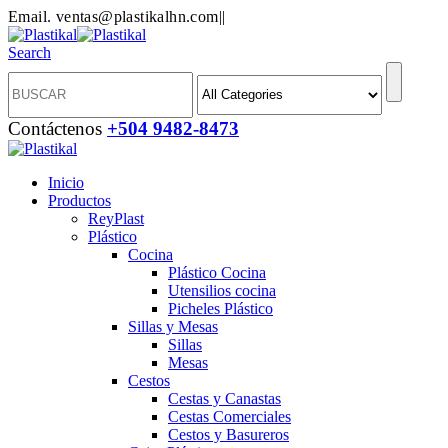
Email. ventas@plastikalhn.com
|
|
Search
Contáctenos
+504 9482-8473
Inicio
Productos
ReyPlast
Plástico
Cocina
Plástico Cocina
Utensilios cocina
Picheles Plástico
Sillas y Mesas
Sillas
Mesas
Cestos
Cestas y Canastas
Cestas Comerciales
Cestos y Basureros