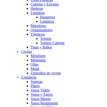
Cubetas y Envases
Hieleras
Limpieza
Basureros
Limpieza
Maceteras
Organizadores
Térmicos
Termos
Termos Caliente
Tinas y Baños
Cocina
Melaform
Melamina
Ollas
Metal
Utensilios de cocina
Cristalería
Soperas
Platos
Vasos Vidrio
Vasos y Tarros
Vasos Mason
Vasos Restaurante