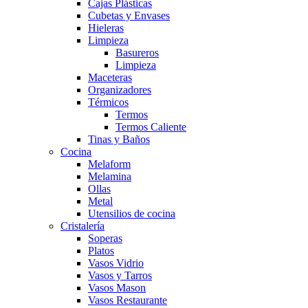
Cajas Plásticas
Cubetas y Envases
Hieleras
Limpieza
Basureros
Limpieza
Maceteras
Organizadores
Térmicos
Termos
Termos Caliente
Tinas y Baños
Cocina
Melaform
Melamina
Ollas
Metal
Utensilios de cocina
Cristalería
Soperas
Platos
Vasos Vidrio
Vasos y Tarros
Vasos Mason
Vasos Restaurante