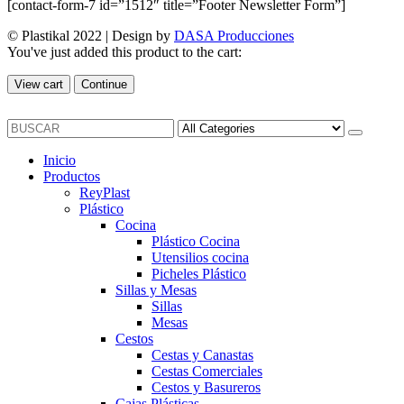
[contact-form-7 id=”1512″ title=”Footer Newsletter Form”]
© Plastikal 2022 | Design by
DASA Producciones
You've just added this product to the cart:
View cart
Continue
Inicio
Productos
ReyPlast
Plástico
Cocina
Plástico Cocina
Utensilios cocina
Picheles Plástico
Sillas y Mesas
Sillas
Mesas
Cestos
Cestas y Canastas
Cestas Comerciales
Cestos y Basureros
Cajas Plásticas