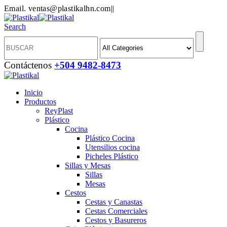
Email. ventas@plastikalhn.com
|
|
Search
Contáctenos
+504 9482-8473
Inicio
Productos
ReyPlast
Plástico
Cocina
Plástico Cocina
Utensilios cocina
Picheles Plástico
Sillas y Mesas
Sillas
Mesas
Cestos
Cestas y Canastas
Cestas Comerciales
Cestos y Basureros