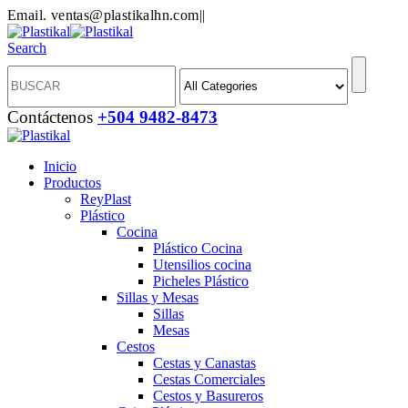
Email. ventas@plastikalhn.com
|
|
Search
Contáctenos
+504 9482-8473
Inicio
Productos
ReyPlast
Plástico
Cocina
Plástico Cocina
Utensilios cocina
Picheles Plástico
Sillas y Mesas
Sillas
Mesas
Cestos
Cestas y Canastas
Cestas Comerciales
Cestos y Basureros