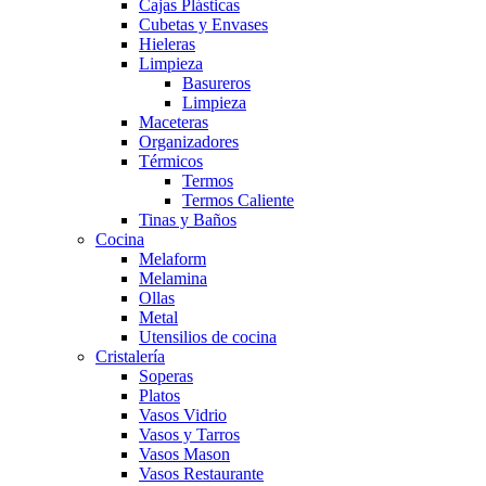
Cajas Plásticas
Cubetas y Envases
Hieleras
Limpieza
Basureros
Limpieza
Maceteras
Organizadores
Térmicos
Termos
Termos Caliente
Tinas y Baños
Cocina
Melaform
Melamina
Ollas
Metal
Utensilios de cocina
Cristalería
Soperas
Platos
Vasos Vidrio
Vasos y Tarros
Vasos Mason
Vasos Restaurante