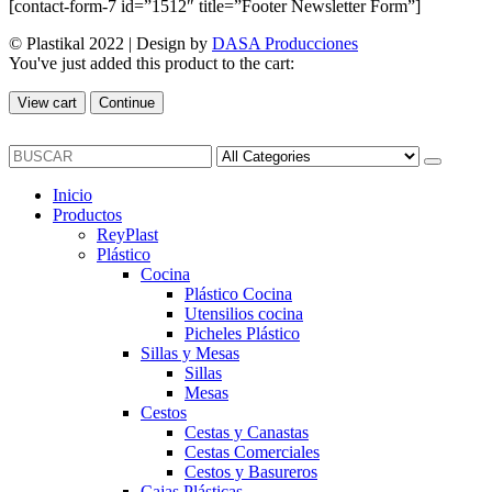
[contact-form-7 id=”1512″ title=”Footer Newsletter Form”]
© Plastikal 2022 | Design by
DASA Producciones
You've just added this product to the cart:
View cart
Continue
Inicio
Productos
ReyPlast
Plástico
Cocina
Plástico Cocina
Utensilios cocina
Picheles Plástico
Sillas y Mesas
Sillas
Mesas
Cestos
Cestas y Canastas
Cestas Comerciales
Cestos y Basureros
Cajas Plásticas