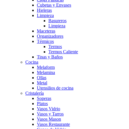
Cubetas y Envases
Hieleras
Limpieza
Basureros
Limpieza
Maceteras
Organizadores
Térmicos
Termos
Termos Caliente
Tinas y Baños
Cocina
Melaform
Melamina
Ollas
Metal
Utensilios de cocina
Cristalería
Soperas
Platos
Vasos Vidrio
Vasos y Tarros
Vasos Mason
Vasos Restaurante