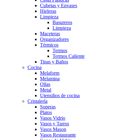
Cubetas y Envases
Hieleras
Limpieza
Basureros
Limpieza
Maceteras
Organizadores
Térmicos
Termos
Termos Caliente
Tinas y Baños
Cocina
Melaform
Melamina
Ollas
Metal
Utensilios de cocina
Cristalería
Soperas
Platos
Vasos Vidrio
Vasos y Tarros
Vasos Mason
Vasos Restaurante