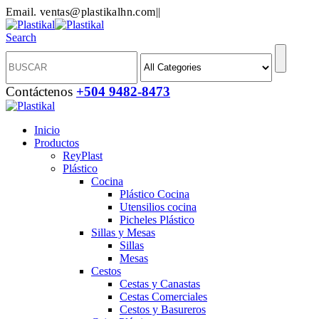
Email. ventas@plastikalhn.com
|
|
Search
Contáctenos
+504 9482-8473
Inicio
Productos
ReyPlast
Plástico
Cocina
Plástico Cocina
Utensilios cocina
Picheles Plástico
Sillas y Mesas
Sillas
Mesas
Cestos
Cestas y Canastas
Cestas Comerciales
Cestos y Basureros