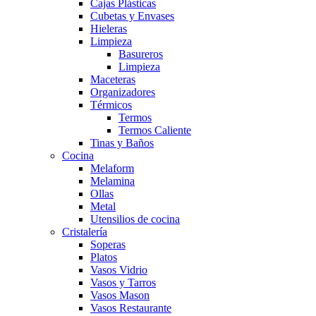
Cajas Plásticas
Cubetas y Envases
Hieleras
Limpieza
Basureros
Limpieza
Maceteras
Organizadores
Térmicos
Termos
Termos Caliente
Tinas y Baños
Cocina
Melaform
Melamina
Ollas
Metal
Utensilios de cocina
Cristalería
Soperas
Platos
Vasos Vidrio
Vasos y Tarros
Vasos Mason
Vasos Restaurante