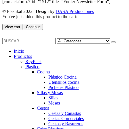
[contact-form-7 id=”1512″ title=”Footer Newsletter Form”]
© Plastikal 2022 | Design by
DASA Producciones
You've just added this product to the cart:
View cart
Continue
Inicio
Productos
ReyPlast
Plástico
Cocina
Plástico Cocina
Utensilios cocina
Picheles Plástico
Sillas y Mesas
Sillas
Mesas
Cestos
Cestas y Canastas
Cestas Comerciales
Cestos y Basureros
Cajas Plásticas