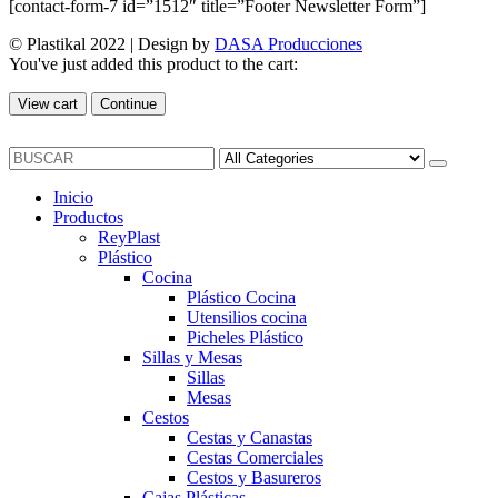
[contact-form-7 id=”1512″ title=”Footer Newsletter Form”]
© Plastikal 2022 | Design by
DASA Producciones
You've just added this product to the cart:
View cart
Continue
Inicio
Productos
ReyPlast
Plástico
Cocina
Plástico Cocina
Utensilios cocina
Picheles Plástico
Sillas y Mesas
Sillas
Mesas
Cestos
Cestas y Canastas
Cestas Comerciales
Cestos y Basureros
Cajas Plásticas