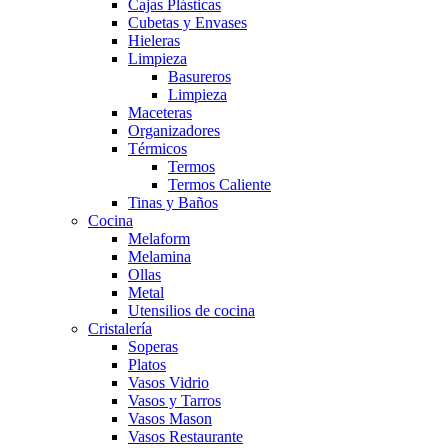
Cajas Plásticas
Cubetas y Envases
Hieleras
Limpieza
Basureros
Limpieza
Maceteras
Organizadores
Térmicos
Termos
Termos Caliente
Tinas y Baños
Cocina
Melaform
Melamina
Ollas
Metal
Utensilios de cocina
Cristalería
Soperas
Platos
Vasos Vidrio
Vasos y Tarros
Vasos Mason
Vasos Restaurante