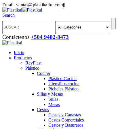
Email. ventas@plastikalhn.com
|
|
Search
Contáctenos
+504 9482-8473
Inicio
Productos
ReyPlast
Plástico
Cocina
Plástico Cocina
Utensilios cocina
Picheles Plástico
Sillas y Mesas
Sillas
Mesas
Cestos
Cestas y Canastas
Cestas Comerciales
Cestos y Basureros