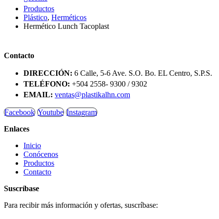
Productos
Plástico
,
Herméticos
Hermético Lunch Tacoplast
Contacto
DIRECCIÓN:
6 Calle, 5-6 Ave. S.O. Bo. EL Centro, S.P.S.
TELÉFONO:
+504 2558- 9300 / 9302
EMAIL:
ventas@plastikalhn.com
Facebook
Youtube
Instagram
Enlaces
Inicio
Conócenos
Productos
Contacto
Suscríbase
Para recibir más información y ofertas, suscríbase: