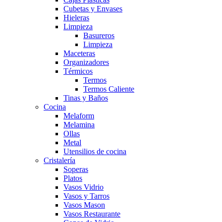
Cubetas y Envases
Hieleras
Limpieza
Basureros
Limpieza
Maceteras
Organizadores
Térmicos
Termos
Termos Caliente
Tinas y Baños
Cocina
Melaform
Melamina
Ollas
Metal
Utensilios de cocina
Cristalería
Soperas
Platos
Vasos Vidrio
Vasos y Tarros
Vasos Mason
Vasos Restaurante