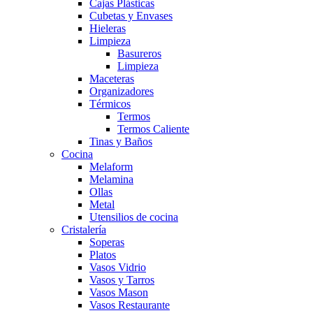
Cajas Plásticas
Cubetas y Envases
Hieleras
Limpieza
Basureros
Limpieza
Maceteras
Organizadores
Térmicos
Termos
Termos Caliente
Tinas y Baños
Cocina
Melaform
Melamina
Ollas
Metal
Utensilios de cocina
Cristalería
Soperas
Platos
Vasos Vidrio
Vasos y Tarros
Vasos Mason
Vasos Restaurante