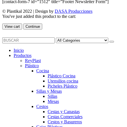
[contact-form-7 id=”1512″ title=”Footer Newsletter Form”]
© Plastikal 2022 | Design by
DASA Producciones
You've just added this product to the cart:
View cart
Continue
Inicio
Productos
ReyPlast
Plástico
Cocina
Plástico Cocina
Utensilios cocina
Picheles Plástico
Sillas y Mesas
Sillas
Mesas
Cestos
Cestas y Canastas
Cestas Comerciales
Cestos y Basureros
Cajas Plásticas