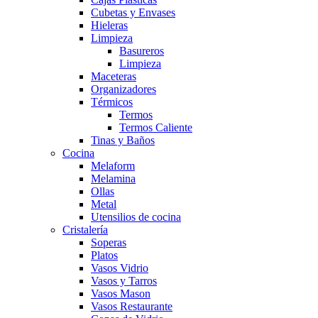
Cubetas y Envases
Hieleras
Limpieza
Basureros
Limpieza
Maceteras
Organizadores
Térmicos
Termos
Termos Caliente
Tinas y Baños
Cocina
Melaform
Melamina
Ollas
Metal
Utensilios de cocina
Cristalería
Soperas
Platos
Vasos Vidrio
Vasos y Tarros
Vasos Mason
Vasos Restaurante