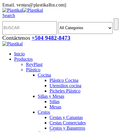
Email. ventas@plastikalhn.com
|
|
Search
Contáctenos
+504 9482-8473
Inicio
Productos
ReyPlast
Plástico
Cocina
Plástico Cocina
Utensilios cocina
Picheles Plástico
Sillas y Mesas
Sillas
Mesas
Cestos
Cestas y Canastas
Cestas Comerciales
Cestos y Basureros