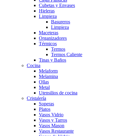
Cubetas y Envases
Hieleras
Limpieza
Basureros
Limpieza
Maceteras
Organizadores
Térmicos
Termos
Termos Caliente
Tinas y Baños
Cocina
Melaform
Melamina
Ollas
Metal
Utensilios de cocina
Cristalería
Soperas
Platos
Vasos Vidrio
Vasos y Tarros
Vasos Mason
Vasos Restaurante