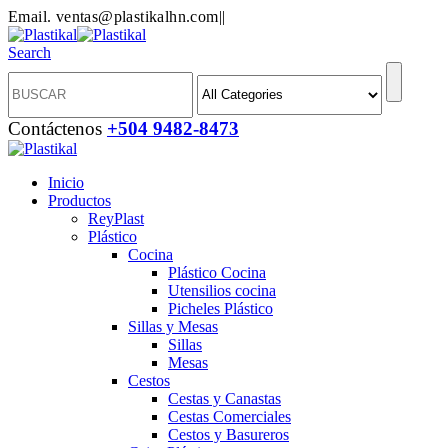
Email. ventas@plastikalhn.com
|
|
Search
Contáctenos
+504 9482-8473
Inicio
Productos
ReyPlast
Plástico
Cocina
Plástico Cocina
Utensilios cocina
Picheles Plástico
Sillas y Mesas
Sillas
Mesas
Cestos
Cestas y Canastas
Cestas Comerciales
Cestos y Basureros