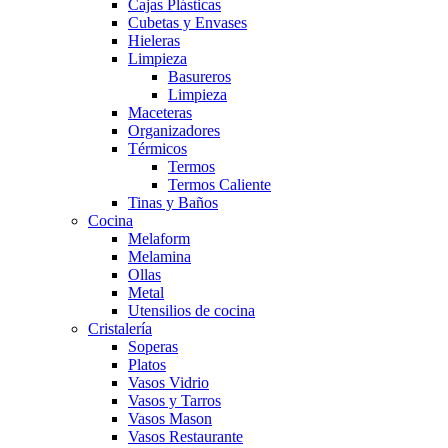
Cajas Plásticas
Cubetas y Envases
Hieleras
Limpieza
Basureros
Limpieza
Maceteras
Organizadores
Térmicos
Termos
Termos Caliente
Tinas y Baños
Cocina
Melaform
Melamina
Ollas
Metal
Utensilios de cocina
Cristalería
Soperas
Platos
Vasos Vidrio
Vasos y Tarros
Vasos Mason
Vasos Restaurante