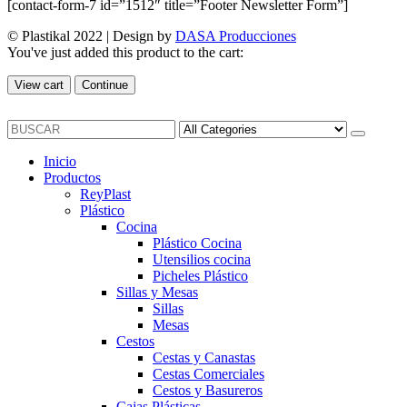
[contact-form-7 id=”1512″ title=”Footer Newsletter Form”]
© Plastikal 2022 | Design by
DASA Producciones
You've just added this product to the cart:
View cart
Continue
Inicio
Productos
ReyPlast
Plástico
Cocina
Plástico Cocina
Utensilios cocina
Picheles Plástico
Sillas y Mesas
Sillas
Mesas
Cestos
Cestas y Canastas
Cestas Comerciales
Cestos y Basureros
Cajas Plásticas