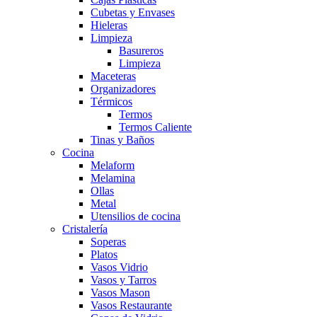
Cubetas y Envases
Hieleras
Limpieza
Basureros
Limpieza
Maceteras
Organizadores
Térmicos
Termos
Termos Caliente
Tinas y Baños
Cocina
Melaform
Melamina
Ollas
Metal
Utensilios de cocina
Cristalería
Soperas
Platos
Vasos Vidrio
Vasos y Tarros
Vasos Mason
Vasos Restaurante