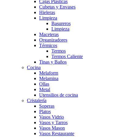
Cajas Plásticas
Cubetas y Envases
Hieleras
Limpieza
Basureros
Limpieza
Maceteras
Organizadores
Térmicos
Termos
Termos Caliente
Tinas y Baños
Cocina
Melaform
Melamina
Ollas
Metal
Utensilios de cocina
Cristalería
Soperas
Platos
Vasos Vidrio
Vasos y Tarros
Vasos Mason
Vasos Restaurante