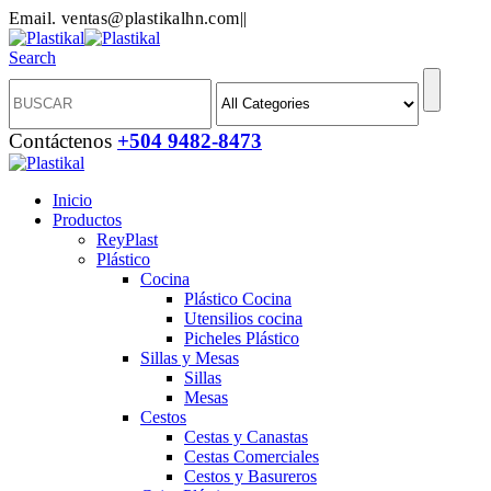
Email. ventas@plastikalhn.com
|
|
Search
Contáctenos
+504 9482-8473
Inicio
Productos
ReyPlast
Plástico
Cocina
Plástico Cocina
Utensilios cocina
Picheles Plástico
Sillas y Mesas
Sillas
Mesas
Cestos
Cestas y Canastas
Cestas Comerciales
Cestos y Basureros